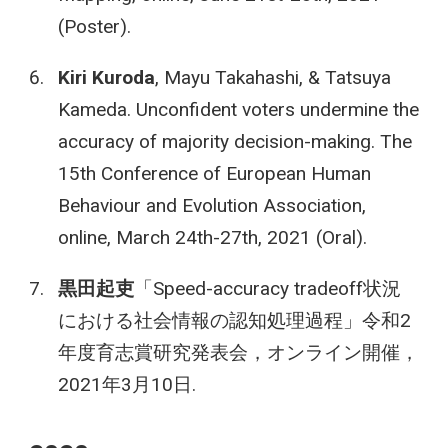
(Poster).
Kiri Kuroda
, Mayu Takahashi, & Tatsuya
Kameda. Unconfident voters undermine the
accuracy of majority decision-making. The
15th Conference of European Human
Behaviour and Evolution Association,
online, March 24th-27th, 2021 (Oral).
黒田起吏
「Speed-accuracy tradeoff状況
における社会情報の認知処理過程」令和2
年度育志賞研究発表会，オンライン開催，
2021年3月10日.