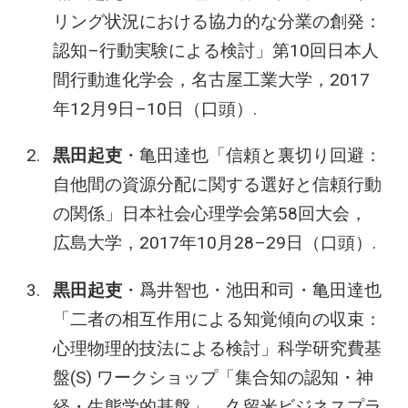
リング状況における協力的な分業の創発：
認知–行動実験による検討」第10回日本人
間行動進化学会，名古屋工業大学，2017
年12月9日–10日（口頭）.
黒田起吏
・亀田達也「信頼と裏切り回避：
自他間の資源分配に関する選好と信頼行動
の関係」日本社会心理学会第58回大会，
広島大学，2017年10月28–29日（口頭）.
黒田起吏
・爲井智也・池田和司・亀田達也
「二者の相互作用による知覚傾向の収束：
心理物理的技法による検討」科学研究費基
盤(S) ワークショップ「集合知の認知・神
経・生態学的基盤」，久留米ビジネスプラ